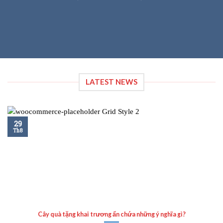
LATEST NEWS
29
Th8
Cây quà tặng khai trương ẩn chứa những ý nghĩa gì?