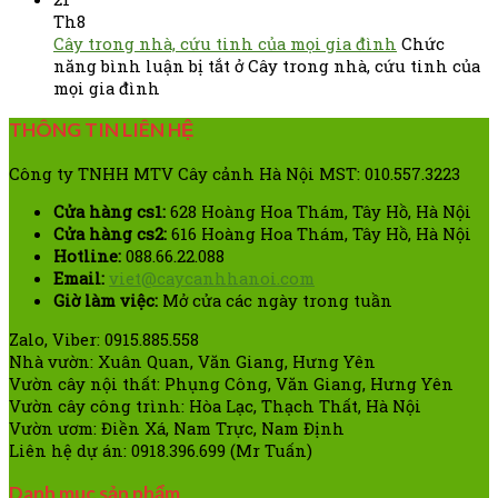
Th8
Cây trong nhà, cứu tinh của mọi gia đình
Chức
năng bình luận bị tắt
ở Cây trong nhà, cứu tinh của
mọi gia đình
THÔNG TIN LIÊN HỆ
Công ty TNHH MTV Cây cảnh Hà Nội MST: 010.557.3223
Cửa hàng cs1:
628 Hoàng Hoa Thám, Tây Hồ, Hà Nội
Cửa hàng cs2:
616 Hoàng Hoa Thám, Tây Hồ, Hà Nội
Hotline:
088.66.22.088
Email:
viet@caycanhhanoi.com
Giờ làm việc:
Mở cửa các ngày trong tuần
Zalo, Viber: 0915.885.558
Nhà vườn: Xuân Quan, Văn Giang, Hưng Yên
Vườn cây nội thất: Phụng Công, Văn Giang, Hưng Yên
Vườn cây công trình: Hòa Lạc, Thạch Thất, Hà Nội
Vườn ươm: Điền Xá, Nam Trực, Nam Định
Liên hệ dự án: 0918.396.699 (Mr Tuấn)
Danh mục sản phẩm