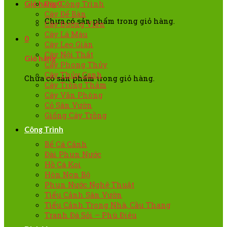
Cây Công Trình
Giỏ hàng
0
Cây Để Bàn
Chưa có sản phẩm trong giỏ hàng.
Cây Đường Viền
Cây Lá Màu
0
Cây Leo Giàn
Cây Nội Thất
Giỏ hàng
Cây Phong Thủy
Cây Thủy Canh
Chưa có sản phẩm trong giỏ hàng.
Cây Trồng Thảm
Cây Văn Phòng
Cỏ Sân Vườn
Giống Cây Trồng
Công Trình
Bể Cá Cảnh
Đài Phun Nước
Hồ Cá Koi
Hòn Non Bộ
Phun Nước Nghệ Thuật
Tiểu Cảnh Sân Vườn
Tiểu Cảnh Trong Nhà, Cầu Thang
Tranh Đá Sỏi – Phù Điêu