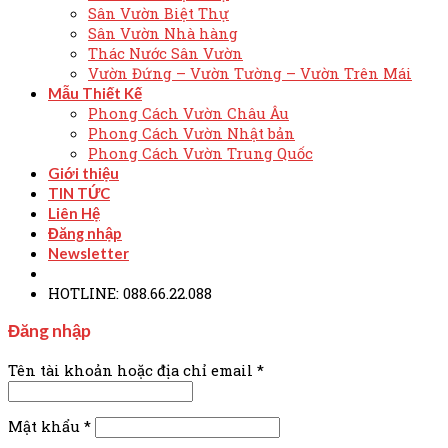
Sân Vườn Biệt Thự
Sân Vườn Nhà hàng
Thác Nước Sân Vườn
Vườn Đứng – Vườn Tường – Vườn Trên Mái
Mẫu Thiết Kế
Phong Cách Vườn Châu Âu
Phong Cách Vườn Nhật bản
Phong Cách Vườn Trung Quốc
Giới thiệu
TIN TỨC
Liên Hệ
Đăng nhập
Newsletter
HOTLINE: 088.66.22.088
Đăng nhập
Tên tài khoản hoặc địa chỉ email
*
Mật khẩu
*