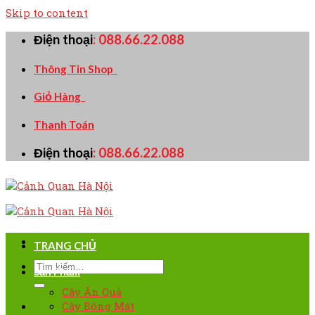
Skip to content
Điện thoại
:
088.66.22.088
Thông Tin Shop
Giỏ Hàng
Thanh Toán
Điện thoại
:
088.66.22.088
TRANG CHỦ
Sản Phẩm
Cây Ăn Quả
Cây Bóng Mát