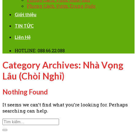
Phong Cách Vườn Trung Quốc
Giới thiệu
TIN TỨC
Liên Hệ
HOTLINE: 088.66.22.088
Category Archives:
Nhà Vọng
Lâu (Chòi Nghỉ)
Nothing Found
It seems we can’t find what you’re looking for. Perhaps
searching can help.