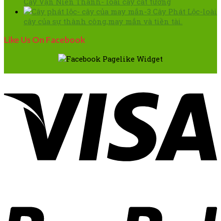
Cây Vạn Niên Thanh- loài cây cát tường
Cây Phát Lộc-loài
cây của sự thành công,may mắn và tiền tài.
Like Us On Facebook