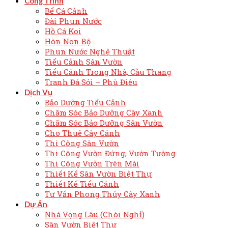
Công Trình
Bể Cá Cảnh
Đài Phun Nước
Hồ Cá Koi
Hòn Non Bộ
Phun Nước Nghệ Thuật
Tiểu Cảnh Sân Vườn
Tiểu Cảnh Trong Nhà, Cầu Thang
Tranh Đá Sỏi – Phù Điêu
Dịch Vụ
Bảo Dưỡng Tiểu Cảnh
Chăm Sóc Bảo Dưỡng Cây Xanh
Chăm Sóc Bảo Dưỡng Sân Vườn
Cho Thuê Cây Cảnh
Thi Công Sân Vườn
Thi Công Vườn Đứng, Vườn Tường
Thi Công Vườn Trên Mái
Thiết Kế Sân Vườn Biệt Thự
Thiết Kế Tiểu Cảnh
Tư Vấn Phong Thủy Cây Xanh
Dự Án
Nhà Vọng Lâu (Chòi Nghỉ)
Sân Vườn Biệt Thự