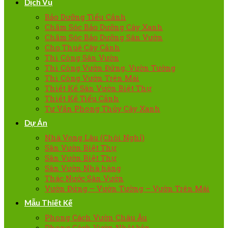
Dịch Vụ
Bảo Dưỡng Tiểu Cảnh
Chăm Sóc Bảo Dưỡng Cây Xanh
Chăm Sóc Bảo Dưỡng Sân Vườn
Cho Thuê Cây Cảnh
Thi Công Sân Vườn
Thi Công Vườn Đứng, Vườn Tường
Thi Công Vườn Trên Mái
Thiết Kế Sân Vườn Biệt Thự
Thiết Kế Tiểu Cảnh
Tư Vấn Phong Thủy Cây Xanh
Dự Án
Nhà Vọng Lâu (Chòi Nghỉ)
Sân Vườn Biệt Thự
Sân Vườn Biệt Thự
Sân Vườn Nhà hàng
Thác Nước Sân Vườn
Vườn Đứng – Vườn Tường – Vườn Trên Mái
Mẫu Thiết Kế
Phong Cách Vườn Châu Âu
Phong Cách Vườn Nhật bản