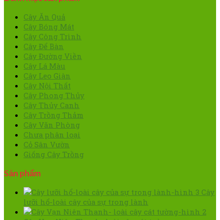
Cây Ăn Quả
Cây Bóng Mát
Cây Công Trình
Cây Để Bàn
Cây Đường Viền
Cây Lá Màu
Cây Leo Giàn
Cây Nội Thất
Cây Phong Thủy
Cây Thủy Canh
Cây Trồng Thảm
Cây Văn Phòng
Chưa phân loại
Cỏ Sân Vườn
Giống Cây Trồng
Sản phẩm
Cây
lưỡi hổ-loài cây của sự trong lành