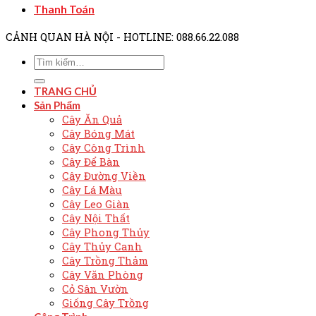
Thanh Toán
CẢNH QUAN HÀ NỘI - HOTLINE: 088.66.22.088
TRANG CHỦ
Sản Phẩm
Cây Ăn Quả
Cây Bóng Mát
Cây Công Trình
Cây Để Bàn
Cây Đường Viền
Cây Lá Màu
Cây Leo Giàn
Cây Nội Thất
Cây Phong Thủy
Cây Thủy Canh
Cây Trồng Thảm
Cây Văn Phòng
Cỏ Sân Vườn
Giống Cây Trồng