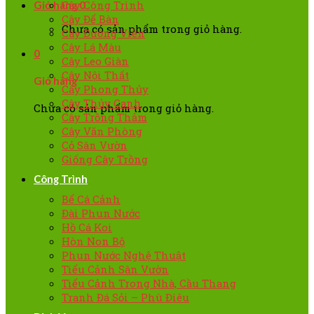
Cây Công Trình
Giỏ hàng
0
Cây Để Bàn
Chưa có sản phẩm trong giỏ hàng.
Cây Đường Viền
Cây Lá Màu
0
Cây Leo Giàn
Cây Nội Thất
Giỏ hàng
Cây Phong Thủy
Cây Thủy Canh
Chưa có sản phẩm trong giỏ hàng.
Cây Trồng Thảm
Cây Văn Phòng
Cỏ Sân Vườn
Giống Cây Trồng
Công Trình
Bể Cá Cảnh
Đài Phun Nước
Hồ Cá Koi
Hòn Non Bộ
Phun Nước Nghệ Thuật
Tiểu Cảnh Sân Vườn
Tiểu Cảnh Trong Nhà, Cầu Thang
Tranh Đá Sỏi – Phù Điêu