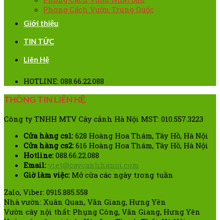
Phong Cách Vườn Trung Quốc
Giới thiệu
TIN TỨC
Liên Hệ
HOTLINE: 088.66.22.088
THÔNG TIN LIÊN HỆ
Công ty TNHH MTV Cây cảnh Hà Nội MST: 010.557.3223
Cửa hàng cs1:
628 Hoàng Hoa Thám, Tây Hồ, Hà Nội
Cửa hàng cs2:
616 Hoàng Hoa Thám, Tây Hồ, Hà Nội
Hotline:
088.66.22.088
Email:
viet@caycanhhanoi.com
Giờ làm việc:
Mở cửa các ngày trong tuần
Zalo, Viber: 0915.885.558
Nhà vườn: Xuân Quan, Văn Giang, Hưng Yên
Vườn cây nội thất: Phụng Công, Văn Giang, Hưng Yên