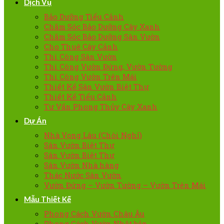
Dịch Vụ
Bảo Dưỡng Tiểu Cảnh
Chăm Sóc Bảo Dưỡng Cây Xanh
Chăm Sóc Bảo Dưỡng Sân Vườn
Cho Thuê Cây Cảnh
Thi Công Sân Vườn
Thi Công Vườn Đứng, Vườn Tường
Thi Công Vườn Trên Mái
Thiết Kế Sân Vườn Biệt Thự
Thiết Kế Tiểu Cảnh
Tư Vấn Phong Thủy Cây Xanh
Dự Án
Nhà Vọng Lâu (Chòi Nghỉ)
Sân Vườn Biệt Thự
Sân Vườn Biệt Thự
Sân Vườn Nhà hàng
Thác Nước Sân Vườn
Vườn Đứng – Vườn Tường – Vườn Trên Mái
Mẫu Thiết Kế
Phong Cách Vườn Châu Âu
Phong Cách Vườn Nhật bản