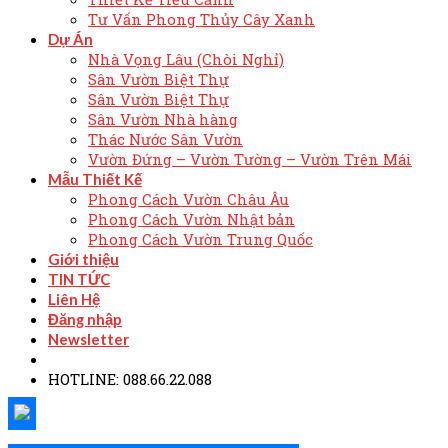
Tư Vấn Phong Thủy Cây Xanh
Dự Án
Nhà Vọng Lâu (Chòi Nghỉ)
Sân Vườn Biệt Thự
Sân Vườn Biệt Thự
Sân Vườn Nhà hàng
Thác Nước Sân Vườn
Vườn Đứng – Vườn Tường – Vườn Trên Mái
Mẫu Thiết Kế
Phong Cách Vườn Châu Âu
Phong Cách Vườn Nhật bản
Phong Cách Vườn Trung Quốc
Giới thiệu
TIN TỨC
Liên Hệ
Đăng nhập
Newsletter
HOTLINE: 088.66.22.088