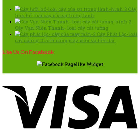
Cây
lưỡi hổ-loài cây của sự trong lành
Cây Vạn Niên Thanh- loài cây cát tường
Cây Phát Lộc-loài
cây của sự thành công,may mắn và tiền tài.
Like Us On Facebook