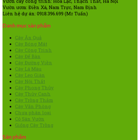
Vườn cây công trình: Hòa Lạc, Thạch Thất, Hà Nội
Vườn ươm: Điền Xá, Nam Trực, Nam Định
Liên hệ dự án: 0918.396.699 (Mr Tuấn)
Danh mục sản phẩm
Cây Ăn Quả
Cây Bóng Mát
Cây Công Trình
Cây Để Bàn
Cây Đường Viền
Cây Lá Màu
Cây Leo Giàn
Cây Nội Thất
Cây Phong Thủy
Cây Thủy Canh
Cây Trồng Thảm
Cây Văn Phòng
Chưa phân loại
Cỏ Sân Vườn
Giống Cây Trồng
Sản phẩm