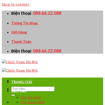
Skip to content
Điện thoại
:
088.66.22.088
Thông Tin Shop
Giỏ Hàng
Thanh Toán
Điện thoại
:
088.66.22.088
TRANG CHỦ
Sản Phẩm
Cây Ăn Quả
Cây Bóng Mát