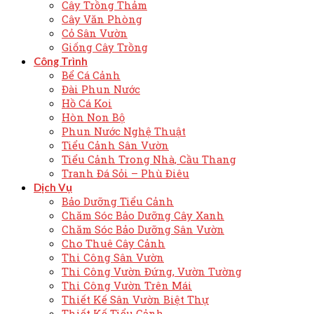
Cây Trồng Thảm
Cây Văn Phòng
Cỏ Sân Vườn
Giống Cây Trồng
Công Trình
Bể Cá Cảnh
Đài Phun Nước
Hồ Cá Koi
Hòn Non Bộ
Phun Nước Nghệ Thuật
Tiểu Cảnh Sân Vườn
Tiểu Cảnh Trong Nhà, Cầu Thang
Tranh Đá Sỏi – Phù Điêu
Dịch Vụ
Bảo Dưỡng Tiểu Cảnh
Chăm Sóc Bảo Dưỡng Cây Xanh
Chăm Sóc Bảo Dưỡng Sân Vườn
Cho Thuê Cây Cảnh
Thi Công Sân Vườn
Thi Công Vườn Đứng, Vườn Tường
Thi Công Vườn Trên Mái
Thiết Kế Sân Vườn Biệt Thự
Thiết Kế Tiểu Cảnh