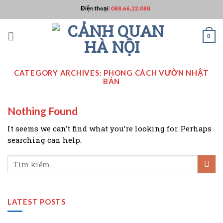
Skip
Điện thoại
:
088.66.22.088
to
content
0
CATEGORY ARCHIVES:
PHONG CÁCH VƯỜN NHẬT
BẢN
Nothing Found
It seems we can’t find what you’re looking for. Perhaps
searching can help.
LATEST POSTS