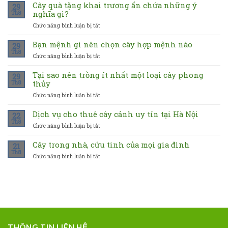
Cây quà tặng khai trương ẩn chứa những ý
29
nghĩa gì?
Th8
Chức năng bình luận bị tắt
ở
Cây
quà
Bạn mệnh gì nên chọn cây hợp mệnh nào
29
tặng
Th8
Chức năng bình luận bị tắt
ở
khai
Bạn
trương
mệnh
Tại sao nên trồng ít nhất một loại cây phong
ẩn
29
gì
thủy
Th8
chứa
nên
những
Chức năng bình luận bị tắt
ở
chọn
ý
Tại
cây
nghĩa
sao
Dịch vụ cho thuê cây cảnh uy tín tại Hà Nội
hợp
22
gì?
nên
mệnh
Th8
Chức năng bình luận bị tắt
ở
trồng
nào
Dịch
ít
vụ
Cây trong nhà, cứu tinh của mọi gia đình
nhất
21
cho
Th8
một
Chức năng bình luận bị tắt
ở
thuê
loại
Cây
cây
cây
trong
cảnh
phong
nhà,
uy
thủy
cứu
tín
tinh
tại
của
Hà
mọi
Nội
gia
THÔNG TIN LIÊN HỆ