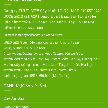
đình
Công ty TNHH MTV Cây cảnh Hà Nội MST: 010.557.3223
Cửa hàng cs1:
628 Hoàng Hoa Thám, Tây Hồ, Hà Nội
Cửa hàng cs2:
616 Hoàng Hoa Thám, Tây Hồ, Hà Nội
Hotline:
088.66.22.088
Email:
viet@caycanhhanoi.com
Giờ làm việc:
Mở cửa các ngày trong tuần
Zalo, Viber: 0915.885.558
Nhà vườn: Xuân Quan, Văn Giang, Hưng Yên
Vườn cây nội thất: Phụng Công, Văn Giang, Hưng Yên
Vườn cây công trình: Hòa Lạc, Thạch Thất, Hà Nội
Vườn ươm: Điền Xá, Nam Trực, Nam Định
Liên hệ dự án: 0918.396.699 (Mr Tuấn)
DANH MỤC SẢN PHẨM
Cây Ăn Quả
Cây Bóng Mát