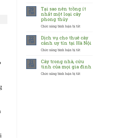
Bạn
chứa
mệnh
những
Tại sao nên trồng ít
29
gì
ý
Th8
nhất một loại cây
nên
nghĩa
phong thủy
chọn
gì?
Chức năng bình luận bị tắt
ở
cây
Tại
hợp
sao
mệnh
Dịch vụ cho thuê cây
22
nên
nào
Th8
cảnh uy tín tại Hà Nội
trồng
Chức năng bình luận bị tắt
ở
ít
Dịch
nhất
vụ
Cây trong nhà, cứu
một
21
o
cho
Th8
loại
tinh của mọi gia đình
thuê
cây
Chức năng bình luận bị tắt
ở
cây
phong
Cây
cảnh
thủy
trong
uy
g
nhà,
tín
cứu
tại
tinh
Hà
của
Nội
mọi
n
gia
đình
i