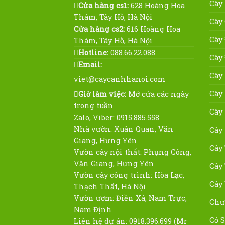
Cây
Cửa hàng cs1:
628 Hoàng Hoa
Thám, Tây Hồ, Hà Nội
Cây
Cửa hàng cs2:
616 Hoàng Hoa
Cây
Thám, Tây Hồ, Hà Nội
Hotline:
088.66.22.088
Cây
Email:
Cây
viet@caycanhhanoi.com
Cây
Giờ làm việc:
Mở cửa các ngày
trong tuần
Cây
Zalo, Viber: 0915.885.558
Nhà vườn: Xuân Quan, Văn
Cây
Giang, Hưng Yên
Cây
Vườn cây nội thất: Phụng Công,
Văn Giang, Hưng Yên
Cây
Vườn cây công trình: Hòa Lạc,
Cây
Thạch Thất, Hà Nội
Vườn ươm: Điền Xá, Nam Trực,
Chư
Nam Định
Cỏ 
Liên hệ dự án: 0918.396.699 (Mr