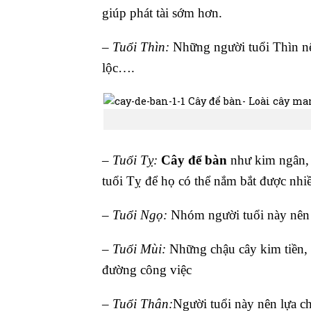
giúp phát tài sớm hơn.
–
Tuổi Thìn:
Những người tuổi Thìn nê
lộc….
–
Tuổi Tỵ:
Cây để bàn
như kim ngân, 
tuổi Tỵ để họ có thể nắm bắt được nhi
–
Tuổi Ngọ:
Nhóm người tuổi này nên c
–
Tuổi Mùi:
Những chậu cây kim tiền,
đường công việc
–
Tuổi Thân:
Người tuổi này nên lựa c