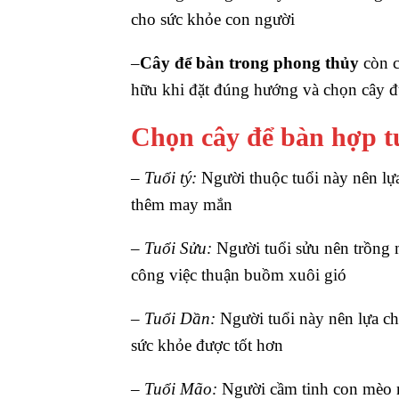
cho sức khỏe con người
–
Cây để bàn trong phong thủy
còn 
hữu khi đặt đúng hướng và chọn cây đú
Chọn cây để bàn hợp t
–
Tuổi tý:
Người thuộc tuổi này nên lự
thêm may mắn
–
Tuổi Sửu:
Người tuổi sửu nên trồng 
công việc thuận buồm xuôi gió
–
Tuổi Dần:
Người tuổi này nên lựa c
sức khỏe được tốt hơn
–
Tuổi Mão:
Người cầm tinh con mèo n