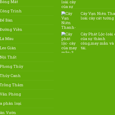
 Bóng Mát
 Công Trình
Cây Vạn Niên Th
loài cây cát tường
 Để Bàn
 Đường Viền
Cây Phát Lộc-loài 
 Lá Màu
của sự thành
công,may mắn và 
 Leo Giàn
tài.
 Nội Thất
 Phong Thủy
 Thủy Canh
 Trồng Thảm
 Văn Phòng
a phân loại
Sân Vườn