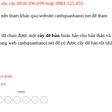
m sóc cây
0918.396.699
hoặc
0981.525.055.
nên tham khảo qua website canhquanhanoi.net để tham
n đã chọn được một
cây để bàn
hoàn hảo cho bản thân và 
trang web
canhquanhanoi.net
để có được cây để bàn tốt nhấ
hư giãn
đình