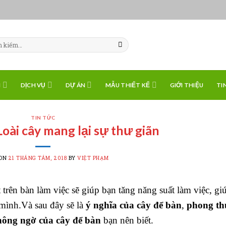
H
DỊCH VỤ
DỰ ÁN
MẪU THIẾT KẾ
GIỚI THIỆU
TI
TIN TỨC
Loài cây mang lại sự thư giãn
 ON
21 THÁNG TÁM, 2018
BY
VIỆT PHẠM
trên bàn làm việc sẽ giúp bạn tăng năng suất làm việc, gi
mình.Và sau đây sẽ là
ý nghĩa của cây để bàn
,
phong th
hông ngờ của
cây để bàn
bạn nên biết.