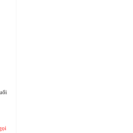
uổi
gọi