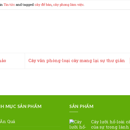
 in
Tin tức
and tagged
cây để bàn
,
cây phong làm việc
.
hảo
Cây văn phòng-loại cây mang lại sự thư giãn
H MỤC SẢN PHẨM
SẢN PHẨM
 Ăn Quả
Cây lưỡi hổ-loài c
của sự trong lành