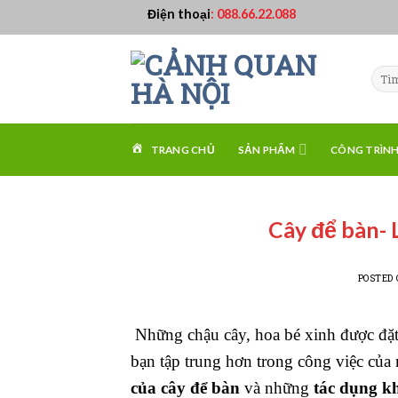
Skip
Điện thoại
:
088.66.22.088
to
content
TRANG CHỦ
SẢN PHẨM
CÔNG TRÌN
Cây để bàn- 
POSTED
Những chậu cây, hoa bé xinh được đặt 
bạn tập trung hơn trong công việc của 
của cây để bàn
và những
tác dụng k