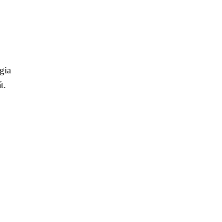
gia
t.