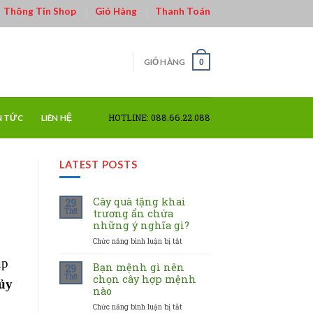
Thông Tin Shop
Giỏ Hàng
Thanh Toán
GIỎ HÀNG
0
HOTLINE: 088.66.22.088
N TỨC
LIÊN HỆ
LATEST POSTS
Cây quà tặng khai
29
Th8
trương ẩn chứa
những ý nghĩa gì?
Chức năng bình luận bị tắt
ở
Cây
úp
quà
Bạn mệnh gì nên
29
tặng
Th8
chọn cây hợp mệnh
ủy
khai
nào
trương
Chức năng bình luận bị tắt
ở
ẩn