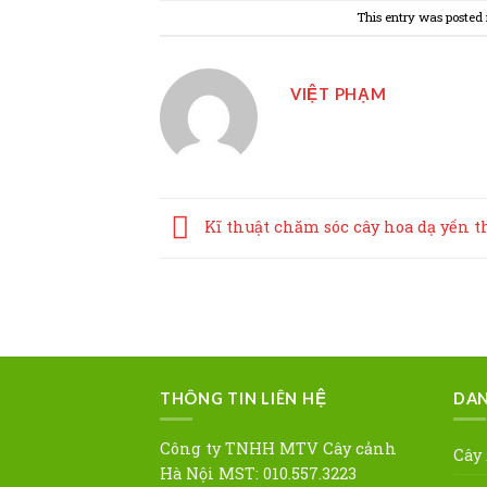
This entry was posted
VIỆT PHẠM
Kĩ thuật chăm sóc cây hoa dạ yến t
THÔNG TIN LIÊN HỆ
DAN
Công ty TNHH MTV Cây cảnh
Cây
Hà Nội MST: 010.557.3223