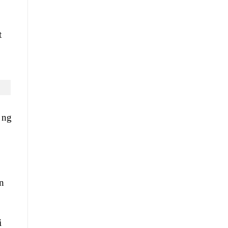
t
 ng
n
i