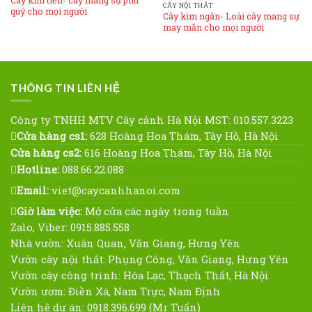
Cây kim tiền- cây mang sự phú
CÂY NỘI THẤT
quý cho mọi người
Cây kim ngân- Loài cây mang sự
may mắn cho mọi người
THÔNG TIN LIÊN HỆ
Công ty TNHH MTV Cây cảnh Hà Nội MST: 010.557.3223
Cửa hàng cs1:
628 Hoàng Hoa Thám, Tây Hồ, Hà Nội
Cửa hàng cs2:
616 Hoàng Hoa Thám, Tây Hồ, Hà Nội
Hotline:
088.66.22.088
Email:
viet@caycanhhanoi.com
Giờ làm việc:
Mở cửa các ngày trong tuần
Zalo, Viber: 0915.885.558
Nhà vườn: Xuân Quan, Văn Giang, Hưng Yên
Vườn cây nội thất: Phụng Công, Văn Giang, Hưng Yên
Vườn cây công trình: Hòa Lạc, Thạch Thất, Hà Nội
Vườn ươm: Điền Xá, Nam Trực, Nam Định
Liên hệ dự án: 0918.396.699 (Mr Tuấn)