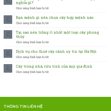
nghĩa gì?
Th8
Chức năng bình luận bị tắt
ở
Cây
quà
Bạn mệnh gì nên chọn cây hợp mệnh nào
29
tặng
Th8
Chức năng bình luận bị tắt
ở
khai
Bạn
trương
mệnh
Tại sao nên trồng ít nhất một loại cây phong
ẩn
29
gì
thủy
Th8
chứa
nên
những
Chức năng bình luận bị tắt
ở
chọn
ý
Tại
cây
nghĩa
sao
Dịch vụ cho thuê cây cảnh uy tín tại Hà Nội
hợp
22
gì?
nên
mệnh
Th8
Chức năng bình luận bị tắt
ở
trồng
nào
Dịch
ít
vụ
Cây trong nhà, cứu tinh của mọi gia đình
nhất
21
cho
Th8
một
Chức năng bình luận bị tắt
ở
thuê
loại
Cây
cây
cây
trong
cảnh
phong
nhà,
uy
thủy
cứu
tín
tinh
tại
của
Hà
mọi
Nội
gia
THÔNG TIN LIÊN HỆ
đình