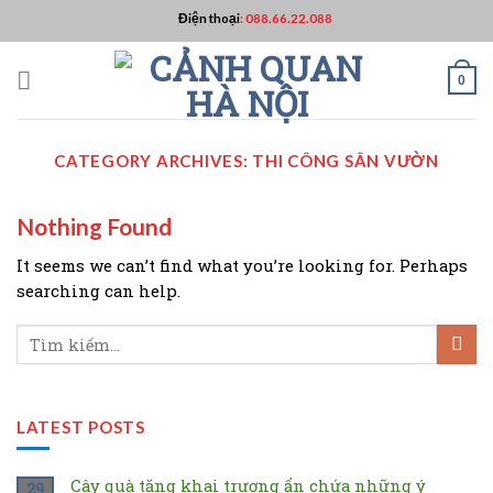
Skip
Điện thoại
:
088.66.22.088
to
content
0
CATEGORY ARCHIVES:
THI CÔNG SÂN VƯỜN
Nothing Found
It seems we can’t find what you’re looking for. Perhaps
searching can help.
LATEST POSTS
Cây quà tặng khai trương ẩn chứa những ý
29