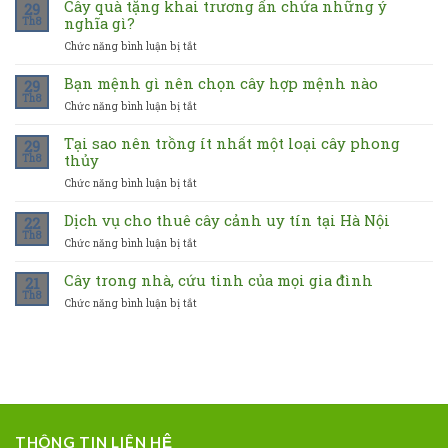
Cây quà tặng khai trương ẩn chứa những ý
29
nghĩa gì?
Th8
Chức năng bình luận bị tắt
ở
Cây
quà
Bạn mệnh gì nên chọn cây hợp mệnh nào
29
tặng
Th8
Chức năng bình luận bị tắt
ở
khai
Bạn
trương
mệnh
Tại sao nên trồng ít nhất một loại cây phong
ẩn
29
gì
thủy
Th8
chứa
nên
những
Chức năng bình luận bị tắt
ở
chọn
ý
Tại
cây
nghĩa
sao
Dịch vụ cho thuê cây cảnh uy tín tại Hà Nội
hợp
22
gì?
nên
mệnh
Th8
Chức năng bình luận bị tắt
ở
trồng
nào
Dịch
ít
vụ
Cây trong nhà, cứu tinh của mọi gia đình
nhất
21
cho
Th8
một
Chức năng bình luận bị tắt
ở
thuê
loại
Cây
cây
cây
trong
cảnh
phong
nhà,
uy
thủy
cứu
tín
tinh
tại
của
Hà
mọi
Nội
gia
THÔNG TIN LIÊN HỆ
đình