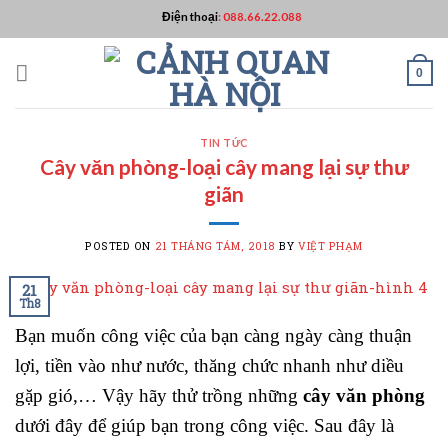
Skip
Điện thoại
:
088.66.22.088
to
content
0
TIN TỨC
Cây văn phòng-loại cây mang lại sự thư
giãn
POSTED ON
21 THÁNG TÁM, 2018
BY
VIỆT PHẠM
21
Th8
Bạn muốn công việc của bạn càng ngày càng thuận
lợi, tiền vào như nước, thăng chức nhanh như diều
gặp gió,… Vậy hãy thử trồng những
cây văn phòng
dưới đây để giúp bạn trong công việc. Sau đây là