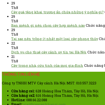
29
Th8
Cây quà tặng khai trương ẩn chứa những ý nghĩa gì?
29
Th8
Bạn mệnh gì nên chọn cây hợp mệnh nào
Chức năng 
29
Th8
Tại sao nên trồng ít nhất một loại cây phong thủy
Chứ
22
Th8
Dịch vụ cho thuê cây cảnh uy tín tại Hà Nội
Chức năng
21
Th8
Cây trong nhà, cứu tinh của mọi gia đình
Chức năng b
THÔNG TIN LIÊN HỆ
Công ty TNHH MTV Cây cảnh Hà Nội MST: 010.557.3223
Cửa hàng cs1:
628 Hoàng Hoa Thám, Tây Hồ, Hà Nội
Cửa hàng cs2:
616 Hoàng Hoa Thám, Tây Hồ, Hà Nội
Hotline:
088.66.22.088
Email:
viet@caycanhhanoi.com