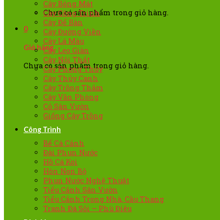
Cây Bóng Mát
Chưa có sản phẩm trong giỏ hàng.
Cây Công Trình
Cây Để Bàn
0
Cây Đường Viền
Cây Lá Màu
Giỏ hàng
Cây Leo Giàn
Cây Nội Thất
Chưa có sản phẩm trong giỏ hàng.
Cây Phong Thủy
Cây Thủy Canh
Cây Trồng Thảm
Cây Văn Phòng
Cỏ Sân Vườn
Giống Cây Trồng
Công Trình
Bể Cá Cảnh
Đài Phun Nước
Hồ Cá Koi
Hòn Non Bộ
Phun Nước Nghệ Thuật
Tiểu Cảnh Sân Vườn
Tiểu Cảnh Trong Nhà, Cầu Thang
Tranh Đá Sỏi – Phù Điêu