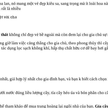
 lan, nó mang một vẻ đẹp kiêu sa, sang trọng mà ít loài hoa nà
rất là nhiều
 thất
không chỉ đẹp vẻ bề ngoài mà còn đem lại cho gia chủ sự 
ng giờ làm việc căng thẳng cho gia chủ, t
heo phong thủy thì cây
 tác dụng lọc sạch không khí, hấp thụ chất hữu cơ dễ bay hơi g
 nhất, giá hợp lý nhất cho gia đình bạn, và bạn k biết cách chọ
ưới nước đúng liều lượng cây, tỉa cây héo úa và bón phân cho câ
thể tham khảo để mua trang hoàng lại ngôi nhà của bạn.
Gía cây