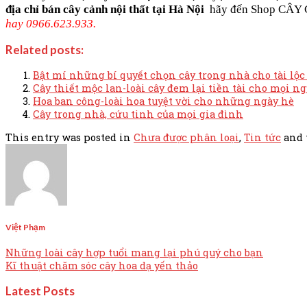
địa chỉ bán cây cảnh nội thất tại Hà Nội
hãy đến Shop CÂY
hay 0966.623.933.
Related posts:
Bật mí những bí quyết chọn cây trong nhà cho tài lộ
Cây thiết mộc lan-loài cây đem lại tiền tài cho mọi n
Hoa ban công-loài hoa tuyệt vời cho những ngày hè
Cây trong nhà, cứu tinh của mọi gia đình
This entry was posted in
Chưa được phân loại
,
Tin tức
and 
Việt Phạm
Những loài cây hợp tuổi mang lại phú quý cho bạn
Kĩ thuật chăm sóc cây hoa dạ yến thảo
Latest Posts