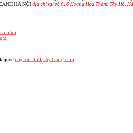
 CẢNH HÀ NỘI
địa chỉ tại số 616 Hoàng Hoa Thám, Tây Hồ, Hà
c cả năm
gười
tagged
cây nôi thất
,
cây trong nhà
.