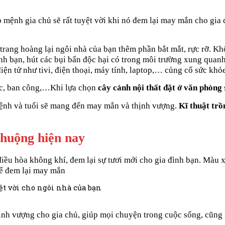
 mệnh gia chủ sẽ rất tuyệt vời khi nó đem lại may mắn cho gia 
trang hoàng lại ngôi nhà của bạn thêm phần bắt mắt, rực rỡ.
Khô
h bạn, hút các bụi bẩn độc hại có trong môi trường xung quanh t
điện tử như tivi, điện thoại, máy tính, laptop,… củng cố sức khỏ
ệc, ban công,…Khi lựa chọn
cây cảnh nội thất đặt ở văn phòng
nh và tuổi sẽ mang đến may mắn và thịnh vượng.
Kĩ thuật trồ
chuộng hiện nay
ó điều hòa không khí, đem lại sự tươi mới cho gia đình bạn. Màu
để đem lại may mắn
 thịnh vượng cho gia chủ, giúp mọi chuyện trong cuộc sống, cũn