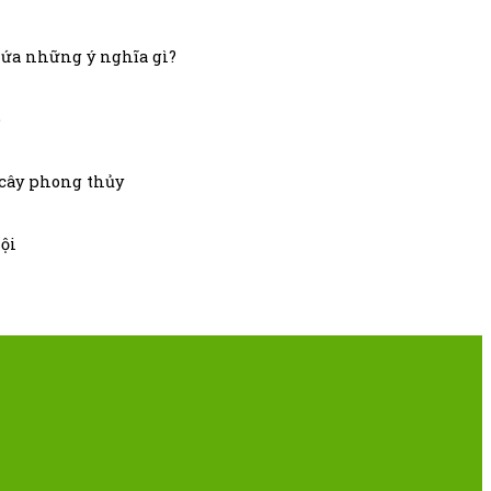
hứa những ý nghĩa gì?
o
 cây phong thủy
Nội