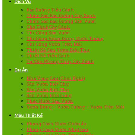
Dịch Vụ
Bảo Dưỡng Tiểu Cảnh
Chăm Sóc Bảo Dưỡng Cây Xanh
Chăm Sóc Bảo Dưỡng Sân Vườn
Cho Thuê Cây Cảnh
Thi Công Sân Vườn
Thi Công Vườn Đứng, Vườn Tường
Thi Công Vườn Trên Mái
Thiết Kế Sân Vườn Biệt Thự
Thiết Kế Tiểu Cảnh
Tư Vấn Phong Thủy Cây Xanh
Dự Án
Nhà Vọng Lâu (Chòi Nghỉ)
Sân Vườn Biệt Thự
Sân Vườn Biệt Thự
Sân Vườn Nhà hàng
Thác Nước Sân Vườn
Vườn Đứng – Vườn Tường – Vườn Trên Mái
Mẫu Thiết Kế
Phong Cách Vườn Châu Âu
Phong Cách Vườn Nhật bản