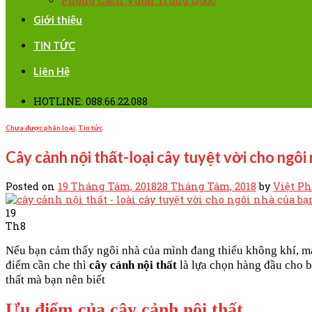
Phong Cách Vườn Trung Quốc
Giới thiệu
TIN TỨC
Liên Hệ
HOTLINE: 088.66.22.088
Chưa được phân loại
,
Tin tức
Cây cảnh nội thất-loại cây tuyệt vời cho ngôi
Posted on
19 Tháng Tám, 2018
28 Tháng Tám, 2018
by
Việt P
19
Th8
Nếu bạn cảm thấy ngôi nhà của mình đang thiếu không khí, m
điểm cần che thì
cây cảnh nội thất
là lựa chọn hàng đầu cho b
thất mà bạn nên biết
Ưu điểm của cây cảnh nội thất