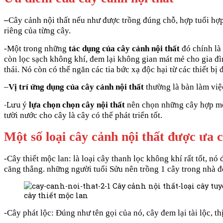
–
Cây cảnh nội thất nếu như được trồng đúng chỗ, hợp tuổi hợp
riêng của từng cây.
-Một trong những
tác dụng của
cây cảnh nội thất
đó chính là 
còn lọc sạch không khí, đem lại không gian mát mẻ cho gia đìn
thái.
Nó còn có thể ngăn các tia bức xạ độc hại từ các thiết bị 
–
Vị trí ứng dụng của cây cảnh nội thất
thường là bàn làm vi
ý
lựa chọn chọn cây nội thất
nên chọn những cây hợp mệ
-Lưu
tười nước cho cây là cây có thể phát triển tốt.
Một số loại cây cảnh nội thất được ưa 
-Cây thiết mộc lan: là loại cây thanh lọc không khí rất tốt, n
căng thẳng. những người tuổi Sửu nên trồng 1 cây trong nhà 
cây thiết mộc lan
-Cây phát lộc: Đúng như tên gọi của nó, cây đem lại tài lộc,