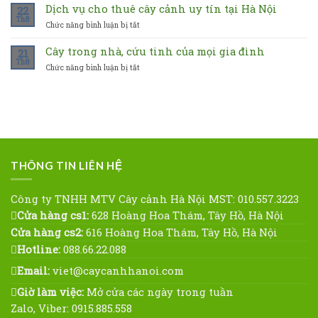
sao
Dịch vụ cho thuê cây cảnh uy tín tại Hà Nội
hợp
22
gì?
nên
mệnh
Th8
Chức năng bình luận bị tắt
ở
trồng
nào
Dịch
ít
vụ
Cây trong nhà, cứu tinh của mọi gia đình
nhất
21
cho
Th8
một
Chức năng bình luận bị tắt
ở
thuê
loại
Cây
cây
cây
trong
cảnh
phong
nhà,
uy
thủy
cứu
tín
tinh
tại
của
Hà
mọi
Nội
gia
THÔNG TIN LIÊN HỆ
đình
Công ty TNHH MTV Cây cảnh Hà Nội MST: 010.557.3223
Cửa hàng cs1:
628 Hoàng Hoa Thám, Tây Hồ, Hà Nội
Cửa hàng cs2:
616 Hoàng Hoa Thám, Tây Hồ, Hà Nội
Hotline:
088.66.22.088
Email:
viet@caycanhhanoi.com
Giờ làm việc:
Mở cửa các ngày trong tuần
Zalo, Viber: 0915.885.558