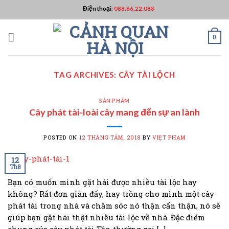
Skip
Điện thoại
:
088.66.22.088
to
content
0
TAG ARCHIVES:
CÂY TÀI LỘCH
SẢN PHẨM
Cây phát tài-loài cây mang đến sự an lành
POSTED ON
12 THÁNG TÁM, 2018
BY
VIỆT PHẠM
12
Th8
Bạn có muốn mình gặt hái được nhiều tài lộc hay
không? Rất đơn giản đấy, hay trồng cho mình một cây
phát tài trong nhà và chăm sóc nó thận cẩn thận, nó sẽ
giúp bạn gặt hái thật nhiều tài lộc về nhà. Đặc điểm
chung của cây phát tài Tên thường gọi […]