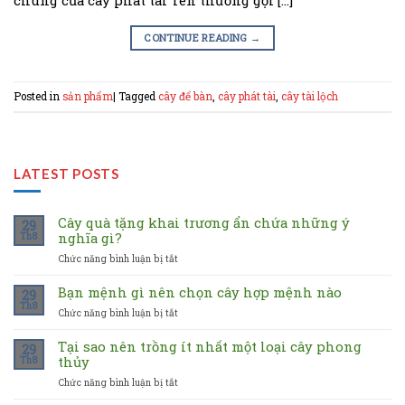
CONTINUE READING
→
Posted in
sản phẩm
|
Tagged
cây để bàn
,
cây phát tài
,
cây tài lộch
LATEST POSTS
Cây quà tặng khai trương ẩn chứa những ý
29
nghĩa gì?
Th8
Chức năng bình luận bị tắt
ở
Cây
quà
Bạn mệnh gì nên chọn cây hợp mệnh nào
29
tặng
Th8
Chức năng bình luận bị tắt
ở
khai
Bạn
trương
mệnh
Tại sao nên trồng ít nhất một loại cây phong
ẩn
29
gì
thủy
Th8
chứa
nên
những
Chức năng bình luận bị tắt
ở
chọn
ý
Tại
cây
nghĩa