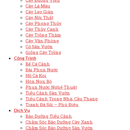
Cây Lá Màu
Cây Leo Giàn
Cây Nội Thất
Cây Phong Thủy
Cây Thủy Canh
Cây Trồng Thảm
Cây Văn Phòng
Cỏ Sân Vườn
Giống Cây Trồng
Công Trình
Bể Cá Cảnh
Đài Phun Nước
Hồ Cá Koi
Hòn Non Bộ
Phun Nước Nghệ Thuật
Tiểu Cảnh Sân Vườn
Tiểu Cảnh Trong Nhà, Cầu Thang
Tranh Đá Sỏi – Phù Điêu
Dịch Vụ
Bảo Dưỡng Tiểu Cảnh
Chăm Sóc Bảo Dưỡng Cây Xanh
Chăm Sóc Bảo Dưỡng Sân Vườn