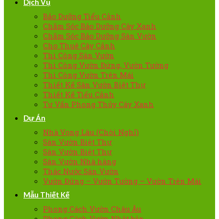
Dịch Vụ
Bảo Dưỡng Tiểu Cảnh
Chăm Sóc Bảo Dưỡng Cây Xanh
Chăm Sóc Bảo Dưỡng Sân Vườn
Cho Thuê Cây Cảnh
Thi Công Sân Vườn
Thi Công Vườn Đứng, Vườn Tường
Thi Công Vườn Trên Mái
Thiết Kế Sân Vườn Biệt Thự
Thiết Kế Tiểu Cảnh
Tư Vấn Phong Thủy Cây Xanh
Dự Án
Nhà Vọng Lâu (Chòi Nghỉ)
Sân Vườn Biệt Thự
Sân Vườn Biệt Thự
Sân Vườn Nhà hàng
Thác Nước Sân Vườn
Vườn Đứng – Vườn Tường – Vườn Trên Mái
Mẫu Thiết Kế
Phong Cách Vườn Châu Âu
Phong Cách Vườn Nhật bản