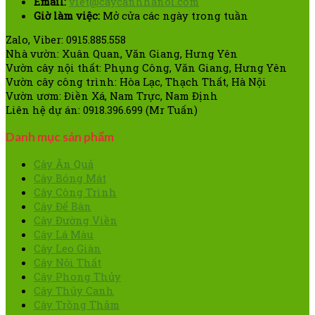
Email:
viet@caycanhhanoi.com
Giờ làm việc:
Mở cửa các ngày trong tuần
Zalo, Viber: 0915.885.558
Nhà vườn: Xuân Quan, Văn Giang, Hưng Yên
Vườn cây nội thất: Phụng Công, Văn Giang, Hưng Yên
Vườn cây công trình: Hòa Lạc, Thạch Thất, Hà Nội
Vườn ươm: Điền Xá, Nam Trực, Nam Định
Liên hệ dự án: 0918.396.699 (Mr Tuấn)
Danh mục sản phẩm
Cây Ăn Quả
Cây Bóng Mát
Cây Công Trình
Cây Để Bàn
Cây Đường Viền
Cây Lá Màu
Cây Leo Giàn
Cây Nội Thất
Cây Phong Thủy
Cây Thủy Canh
Cây Trồng Thảm