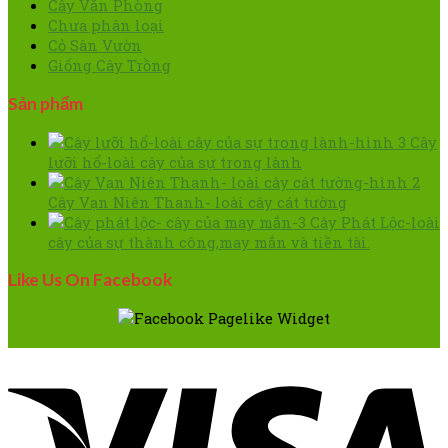
Cây Văn Phòng
Chưa phân loại
Cỏ Sân Vườn
Giống Cây Trồng
Sản phẩm
Cây
lưỡi hổ-loài cây của sự trong lành
Cây Vạn Niên Thanh- loài cây cát tường
Cây Phát Lộc-loài
cây của sự thành công,may mắn và tiền tài.
Like Us On Facebook