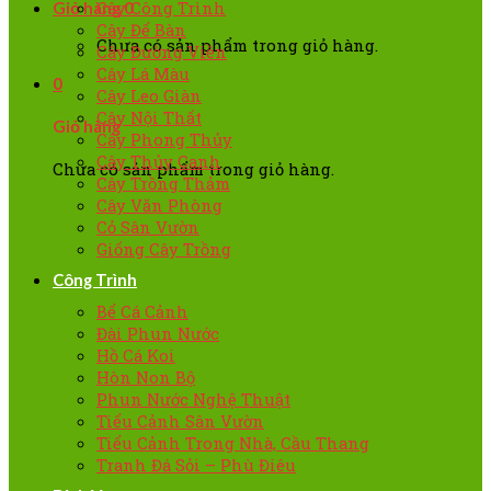
Cây Công Trình
Giỏ hàng
0
Cây Để Bàn
Chưa có sản phẩm trong giỏ hàng.
Cây Đường Viền
Cây Lá Màu
0
Cây Leo Giàn
Cây Nội Thất
Giỏ hàng
Cây Phong Thủy
Cây Thủy Canh
Chưa có sản phẩm trong giỏ hàng.
Cây Trồng Thảm
Cây Văn Phòng
Cỏ Sân Vườn
Giống Cây Trồng
Công Trình
Bể Cá Cảnh
Đài Phun Nước
Hồ Cá Koi
Hòn Non Bộ
Phun Nước Nghệ Thuật
Tiểu Cảnh Sân Vườn
Tiểu Cảnh Trong Nhà, Cầu Thang
Tranh Đá Sỏi – Phù Điêu