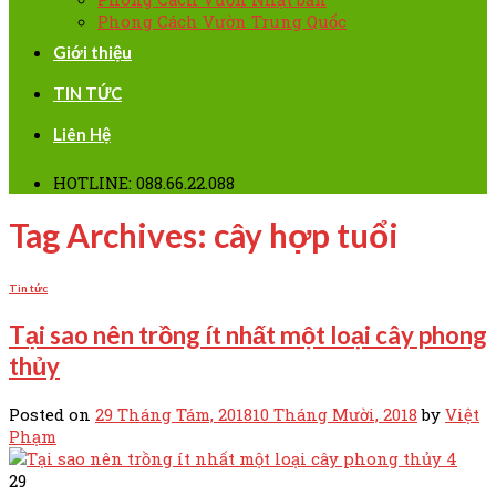
Phong Cách Vườn Trung Quốc
Giới thiệu
TIN TỨC
Liên Hệ
HOTLINE: 088.66.22.088
Tag Archives:
cây hợp tuổi
Tin tức
Tại sao nên trồng ít nhất một loại cây phong
thủy
Posted on
29 Tháng Tám, 2018
10 Tháng Mười, 2018
by
Việt
Phạm
29