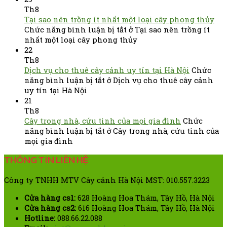
Th8
Tại sao nên trồng ít nhất một loại cây phong thủy
Chức năng bình luận bị tắt
ở Tại sao nên trồng ít
nhất một loại cây phong thủy
22
Th8
Dịch vụ cho thuê cây cảnh uy tín tại Hà Nội
Chức
năng bình luận bị tắt
ở Dịch vụ cho thuê cây cảnh
uy tín tại Hà Nội
21
Th8
Cây trong nhà, cứu tinh của mọi gia đình
Chức
năng bình luận bị tắt
ở Cây trong nhà, cứu tinh của
mọi gia đình
THÔNG TIN LIÊN HỆ
Công ty TNHH MTV Cây cảnh Hà Nội MST: 010.557.3223
Cửa hàng cs1:
628 Hoàng Hoa Thám, Tây Hồ, Hà Nội
Cửa hàng cs2:
616 Hoàng Hoa Thám, Tây Hồ, Hà Nội
Hotline:
088.66.22.088