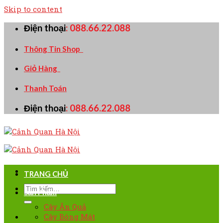
Skip to content
Điện thoại
:
088.66.22.088
Thông Tin Shop
Giỏ Hàng
Thanh Toán
Điện thoại
:
088.66.22.088
TRANG CHỦ
Sản Phẩm
Cây Ăn Quả
Cây Bóng Mát