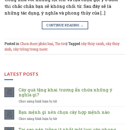
thì chắc chắn bạn sẽ không chối từ. Sau đây sẽ là
những tác dụng, ý nghĩa và phong thủy của […]
CONTINUE READING
→
Posted in
Chưa được phân loại
,
Tin tức
|
Tagged
cây thủy canh
,
cây thủy
sinh
,
cây trồng trong nước
LATEST POSTS
Cây quà tặng khai trương ẩn chứa những ý
29
nghĩa gì?
Th8
Chức năng bình luận bị tắt
ở
Cây
quà
Bạn mệnh gì nên chọn cây hợp mệnh nào
29
tặng
Th8
Chức năng bình luận bị tắt
ở
khai
Bạn
trương
mệnh
Tại sao nên trồng ít nhất một loại cây phong
ẩn