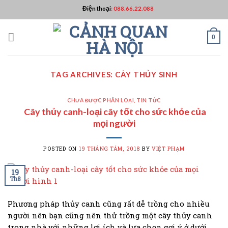
Skip
Điện thoại
:
088.66.22.088
to
content
0
TAG ARCHIVES:
CÂY THỦY SINH
CHƯA ĐƯỢC PHÂN LOẠI
,
TIN TỨC
Cây thủy canh-loại cây tốt cho sức khỏe của
mọi người
POSTED ON
19 THÁNG TÁM, 2018
BY
VIỆT PHẠM
19
Th8
Phương pháp thủy canh cũng rất dễ trồng cho nhiều
người nên bạn cũng nên thử trồng một cây thủy canh
trong nhà với những lợi ích và lựa chọn gợi ý ở dưới