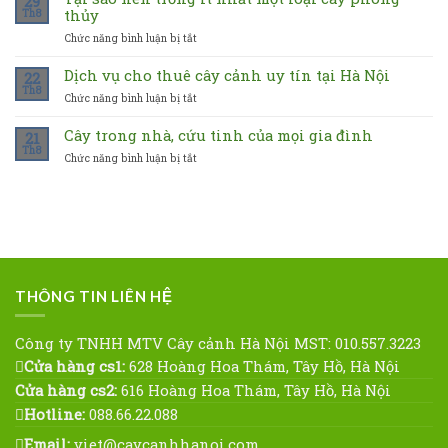
29
gì
thủy
Th8
chứa
nên
những
Chức năng bình luận bị tắt
ở
chọn
ý
Tại
cây
nghĩa
sao
Dịch vụ cho thuê cây cảnh uy tín tại Hà Nội
hợp
22
gì?
nên
mệnh
Th8
Chức năng bình luận bị tắt
ở
trồng
nào
Dịch
ít
vụ
Cây trong nhà, cứu tinh của mọi gia đình
nhất
21
cho
Th8
một
Chức năng bình luận bị tắt
ở
thuê
loại
Cây
cây
cây
trong
cảnh
phong
nhà,
uy
thủy
cứu
tín
tinh
tại
của
Hà
mọi
Nội
gia
THÔNG TIN LIÊN HỆ
đình
Công ty TNHH MTV Cây cảnh Hà Nội MST: 010.557.3223
Cửa hàng cs1:
628 Hoàng Hoa Thám, Tây Hồ, Hà Nội
Cửa hàng cs2:
616 Hoàng Hoa Thám, Tây Hồ, Hà Nội
Hotline:
088.66.22.088
Email:
viet@caycanhhanoi.com