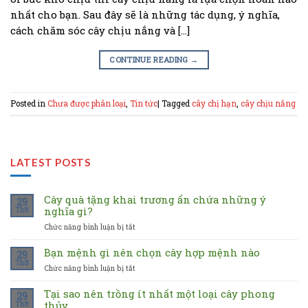
nhất cho bạn. Sau đây sẽ là những tác dụng, ý nghĩa,
cách chăm sóc cây chịu nắng và […]
CONTINUE READING
→
Posted in
Chưa được phân loại
,
Tin tức
|
Tagged
cây chị hạn
,
cây chịu nắng
LATEST POSTS
Cây quà tặng khai trương ẩn chứa những ý
29
nghĩa gì?
Th8
Chức năng bình luận bị tắt
ở
Cây
quà
Bạn mệnh gì nên chọn cây hợp mệnh nào
29
tặng
Th8
Chức năng bình luận bị tắt
ở
khai
Bạn
trương
mệnh
Tại sao nên trồng ít nhất một loại cây phong
ẩn
29
gì
thủy
Th8
chứa