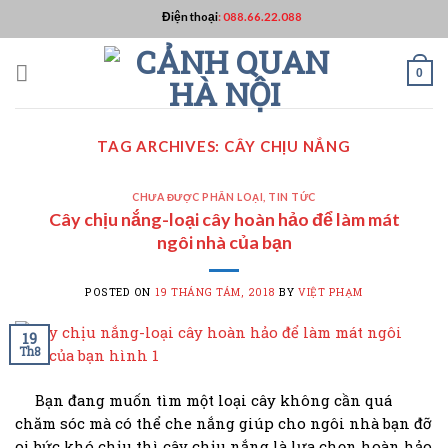
Skip
Điện thoại
:
088.66.22.088
to
content
0
TAG ARCHIVES:
CÂY CHỊU NẮNG
CHƯA ĐƯỢC PHÂN LOẠI
,
TIN TỨC
Cây chịu nắng-loại cây hoàn hảo để làm mát
ngôi nhà của bạn
POSTED ON
19 THÁNG TÁM, 2018
BY
VIỆT PHẠM
19
Th8
Bạn đang muốn tìm một loại cây không cần quá
chăm sóc mà có thể che nắng giúp cho ngôi nhà bạn đỡ
oi bức khó chịu thì cây chịu nắng là lựa chọn hoàn hảo