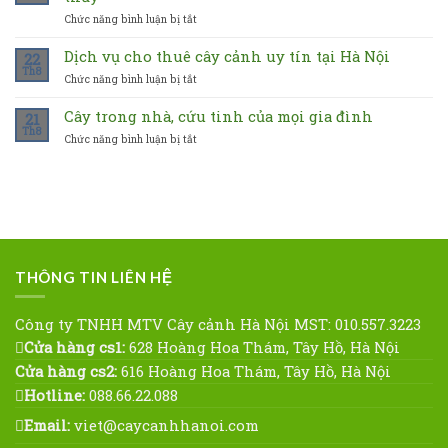
nên
những
Chức năng bình luận bị tắt
ở
chọn
ý
Tại
cây
nghĩa
sao
Dịch vụ cho thuê cây cảnh uy tín tại Hà Nội
hợp
22
gì?
nên
mệnh
Th8
Chức năng bình luận bị tắt
ở
trồng
nào
Dịch
ít
vụ
Cây trong nhà, cứu tinh của mọi gia đình
nhất
21
cho
Th8
một
Chức năng bình luận bị tắt
ở
thuê
loại
Cây
cây
cây
trong
cảnh
phong
nhà,
uy
thủy
cứu
tín
tinh
tại
của
Hà
mọi
Nội
gia
THÔNG TIN LIÊN HỆ
đình
Công ty TNHH MTV Cây cảnh Hà Nội MST: 010.557.3223
Cửa hàng cs1:
628 Hoàng Hoa Thám, Tây Hồ, Hà Nội
Cửa hàng cs2:
616 Hoàng Hoa Thám, Tây Hồ, Hà Nội
Hotline:
088.66.22.088
Email:
viet@caycanhhanoi.com