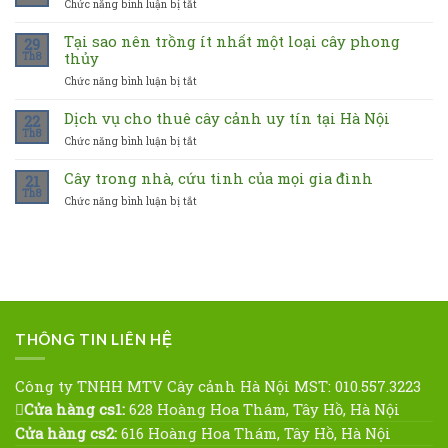
Chức năng bình luận bị tắt
ở
khai
Bạn
trương
mệnh
Tại sao nên trồng ít nhất một loại cây phong
ẩn
29
gì
thủy
Th8
chứa
nên
những
Chức năng bình luận bị tắt
ở
chọn
ý
Tại
cây
nghĩa
sao
Dịch vụ cho thuê cây cảnh uy tín tại Hà Nội
hợp
22
gì?
nên
mệnh
Th8
Chức năng bình luận bị tắt
ở
trồng
nào
Dịch
ít
vụ
Cây trong nhà, cứu tinh của mọi gia đình
nhất
21
cho
Th8
một
Chức năng bình luận bị tắt
ở
thuê
loại
Cây
cây
cây
trong
cảnh
phong
nhà,
uy
thủy
cứu
tín
tinh
tại
của
Hà
mọi
Nội
gia
THÔNG TIN LIÊN HỆ
đình
Công ty TNHH MTV Cây cảnh Hà Nội MST: 010.557.3223
Cửa hàng cs1:
628 Hoàng Hoa Thám, Tây Hồ, Hà Nội
Cửa hàng cs2:
616 Hoàng Hoa Thám, Tây Hồ, Hà Nội