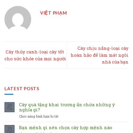
VIỆT PHẠM
Cây chịu nắng-loại cây
Cây thủy canh-loại cây tốt
hoàn hảo để làm mát ngôi
cho sức khỏe của mọi người
nhà của bạn
LATEST POSTS
Cây quà tặng khai trương ẩn chứa những ý
29
nghĩa gì?
Th8
Chức năng bình luận bị tắt
ở
Cây
quà
Bạn mệnh gì nên chọn cây hợp mệnh nào
29
tặng
Th8