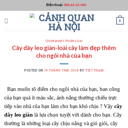
Skip
Điện thoại
:
088.66.22.088
to
content
0
CHƯA ĐƯỢC PHÂN LOẠI
Cây dây leo giàn-loài cây làm đẹp thêm
cho ngôi nhà của bạn
POSTED ON
19 THÁNG TÁM, 2018
BY
VIỆT PHẠM
Bạn muốn tô điểm cho ngôi nhà của bạn, ban công
của bạn quá ít màu sắc, ánh nắng thường chiếu trực
tiếp vào nhà của bạn làm cho bạn khó chịu ? Vậy
cây
dây leo giàn
là lựa chọn tuyệt vời dành cho bạn. Cây
thường là những loại cây chịu nắng và gió giỏi, cây