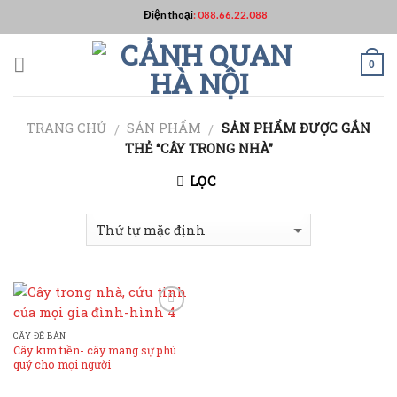
Skip
Điện thoại
:
088.66.22.088
to
content
0
TRANG CHỦ
SẢN PHẨM
SẢN PHẨM ĐƯỢC GẮN
/
/
THẺ “CÂY TRONG NHÀ”
LỌC
Add to
Wishlist
CÂY ĐỂ BÀN
Cây kim tiền- cây mang sự phú
quý cho mọi người