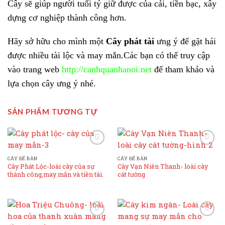
Cây sẽ giúp người tuổi tý giữ được của cải, tiền bạc, xây
dựng cơ nghiệp thành công hơn.
Hãy sở hữu cho mình một
Cây phát tài
ưng ý để gặt hái
được nhiều tài lộc và may mắn.Các bạn có thể truy cập
vào trang web
http://c
anhquanhanoi.net
để tham khảo và
lựa chọn cây ưng ý nhé.
SẢN PHẨM TƯƠNG TỰ
Add to
Add to
Wishlist
Wishlist
CÂY ĐỂ BÀN
CÂY ĐỂ BÀN
Cây Phát Lộc-loài cây của sự
Cây Vạn Niên Thanh- loài cây
thành công,may mắn và tiền tài.
cát tường
Add to
Add to