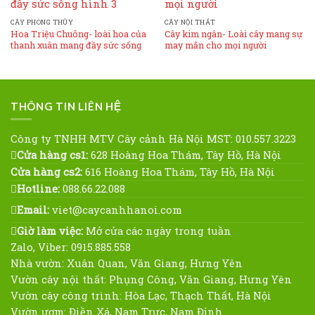
Wishlist
Wishlist
CÂY PHONG THỦY
CÂY NỘI THẤT
Hoa Triệu Chuông- loài hoa của
Cây kim ngân- Loài cây mang sự
thanh xuân mang đầy sức sống
may mắn cho mọi người
THÔNG TIN LIÊN HỆ
Công ty TNHH MTV Cây cảnh Hà Nội MST: 010.557.3223
Cửa hàng cs1:
628 Hoàng Hoa Thám, Tây Hồ, Hà Nội
Cửa hàng cs2:
616 Hoàng Hoa Thám, Tây Hồ, Hà Nội
Hotline:
088.66.22.088
Email:
viet@caycanhhanoi.com
Giờ làm việc:
Mở cửa các ngày trong tuần
Zalo, Viber: 0915.885.558
Nhà vườn: Xuân Quan, Văn Giang, Hưng Yên
Vườn cây nội thất: Phụng Công, Văn Giang, Hưng Yên
Vườn cây công trình: Hòa Lạc, Thạch Thất, Hà Nội
Vườn ươm: Điền Xá, Nam Trực, Nam Định