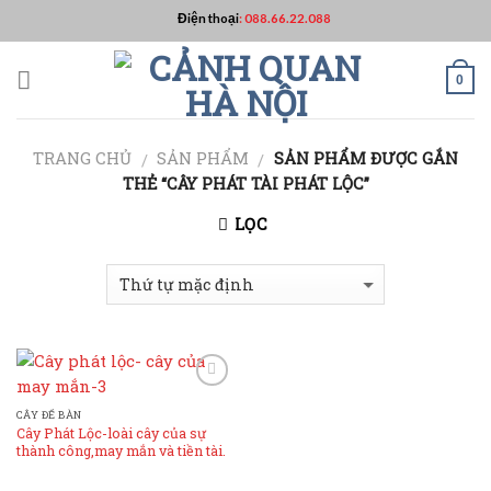
Skip
Điện thoại
:
088.66.22.088
to
content
0
TRANG CHỦ
SẢN PHẨM
SẢN PHẨM ĐƯỢC GẮN
/
/
THẺ “CÂY PHÁT TÀI PHÁT LỘC”
LỌC
Add to
Wishlist
CÂY ĐỂ BÀN
Cây Phát Lộc-loài cây của sự
thành công,may mắn và tiền tài.