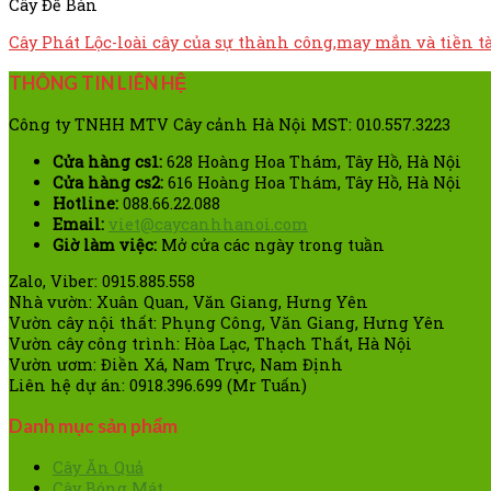
Cây Để Bàn
Cây Phát Lộc-loài cây của sự thành công,may mắn và tiền tà
THÔNG TIN LIÊN HỆ
Công ty TNHH MTV Cây cảnh Hà Nội MST: 010.557.3223
Cửa hàng cs1:
628 Hoàng Hoa Thám, Tây Hồ, Hà Nội
Cửa hàng cs2:
616 Hoàng Hoa Thám, Tây Hồ, Hà Nội
Hotline:
088.66.22.088
Email:
viet@caycanhhanoi.com
Giờ làm việc:
Mở cửa các ngày trong tuần
Zalo, Viber: 0915.885.558
Nhà vườn: Xuân Quan, Văn Giang, Hưng Yên
Vườn cây nội thất: Phụng Công, Văn Giang, Hưng Yên
Vườn cây công trình: Hòa Lạc, Thạch Thất, Hà Nội
Vườn ươm: Điền Xá, Nam Trực, Nam Định
Liên hệ dự án: 0918.396.699 (Mr Tuấn)
Danh mục sản phẩm
Cây Ăn Quả
Cây Bóng Mát