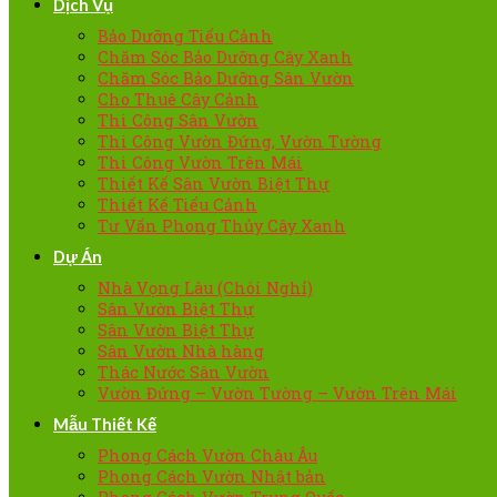
Dịch Vụ
Bảo Dưỡng Tiểu Cảnh
Chăm Sóc Bảo Dưỡng Cây Xanh
Chăm Sóc Bảo Dưỡng Sân Vườn
Cho Thuê Cây Cảnh
Thi Công Sân Vườn
Thi Công Vườn Đứng, Vườn Tường
Thi Công Vườn Trên Mái
Thiết Kế Sân Vườn Biệt Thự
Thiết Kế Tiểu Cảnh
Tư Vấn Phong Thủy Cây Xanh
Dự Án
Nhà Vọng Lâu (Chòi Nghỉ)
Sân Vườn Biệt Thự
Sân Vườn Biệt Thự
Sân Vườn Nhà hàng
Thác Nước Sân Vườn
Vườn Đứng – Vườn Tường – Vườn Trên Mái
Mẫu Thiết Kế
Phong Cách Vườn Châu Âu
Phong Cách Vườn Nhật bản