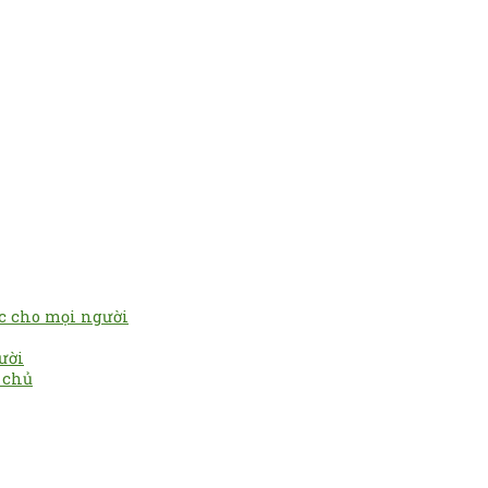
c cho mọi người
ười
a chủ