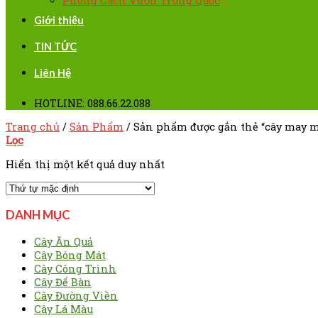
Phong Cách Vườn Trung Quốc
Giới thiệu
TIN TỨC
Liên Hệ
HOTLINE: 088.66.22.088
Trang chủ
/
Sản Phẩm
/
Sản phẩm được gắn thẻ “cây may 
Lọc
Hiển thị một kết quả duy nhất
DANH MỤC
Cây Ăn Quả
Cây Bóng Mát
Cây Công Trình
Cây Để Bàn
Cây Đường Viền
Cây Lá Màu