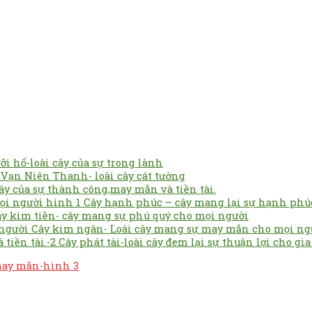
ỡi hổ-loài cây của sự trong lành
 Vạn Niên Thanh- loài cây cát tường
cây của sự thành công,may mắn và tiền tài.
Cây hạnh phúc – cây mang lại sự hạnh phú
y kim tiền- cây mang sự phú quý cho mọi người
Cây kim ngân- Loài cây mang sự may mắn cho mọi ng
Cây phát tài-loài cây đem lại sự thuận lợi cho gi