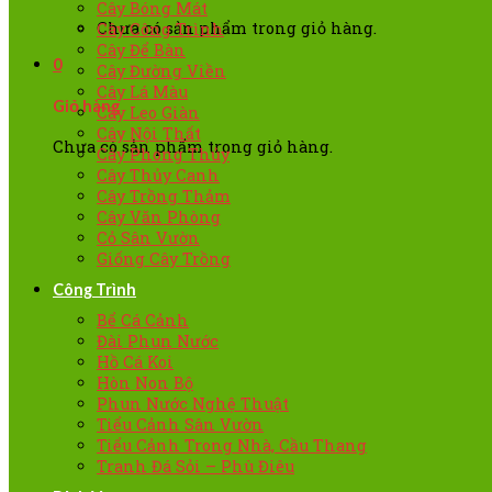
Cây Bóng Mát
Chưa có sản phẩm trong giỏ hàng.
Cây Công Trình
Cây Để Bàn
0
Cây Đường Viền
Cây Lá Màu
Giỏ hàng
Cây Leo Giàn
Cây Nội Thất
Chưa có sản phẩm trong giỏ hàng.
Cây Phong Thủy
Cây Thủy Canh
Cây Trồng Thảm
Cây Văn Phòng
Cỏ Sân Vườn
Giống Cây Trồng
Công Trình
Bể Cá Cảnh
Đài Phun Nước
Hồ Cá Koi
Hòn Non Bộ
Phun Nước Nghệ Thuật
Tiểu Cảnh Sân Vườn
Tiểu Cảnh Trong Nhà, Cầu Thang
Tranh Đá Sỏi – Phù Điêu