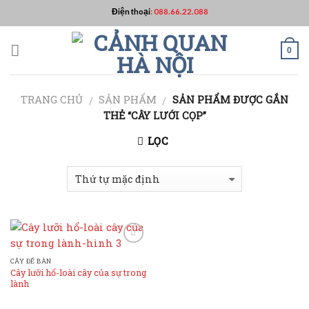
Skip
Điện thoại
:
088.66.22.088
to
content
0
TRANG CHỦ
SẢN PHẨM
SẢN PHẨM ĐƯỢC GẮN
/
/
THẺ “CÂY LƯỚI CỌP”
LỌC
Add to
Wishlist
CÂY ĐỂ BÀN
Cây lưỡi hổ-loài cây của sự trong
lành