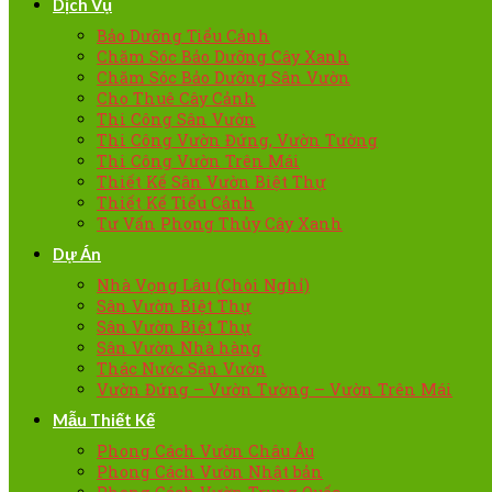
Dịch Vụ
Bảo Dưỡng Tiểu Cảnh
Chăm Sóc Bảo Dưỡng Cây Xanh
Chăm Sóc Bảo Dưỡng Sân Vườn
Cho Thuê Cây Cảnh
Thi Công Sân Vườn
Thi Công Vườn Đứng, Vườn Tường
Thi Công Vườn Trên Mái
Thiết Kế Sân Vườn Biệt Thự
Thiết Kế Tiểu Cảnh
Tư Vấn Phong Thủy Cây Xanh
Dự Án
Nhà Vọng Lâu (Chòi Nghỉ)
Sân Vườn Biệt Thự
Sân Vườn Biệt Thự
Sân Vườn Nhà hàng
Thác Nước Sân Vườn
Vườn Đứng – Vườn Tường – Vườn Trên Mái
Mẫu Thiết Kế
Phong Cách Vườn Châu Âu
Phong Cách Vườn Nhật bản