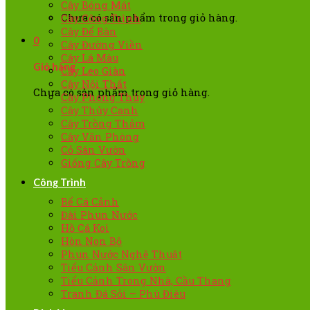
Cây Bóng Mát
Chưa có sản phẩm trong giỏ hàng.
Cây Công Trình
Cây Để Bàn
0
Cây Đường Viền
Cây Lá Màu
Giỏ hàng
Cây Leo Giàn
Cây Nội Thất
Chưa có sản phẩm trong giỏ hàng.
Cây Phong Thủy
Cây Thủy Canh
Cây Trồng Thảm
Cây Văn Phòng
Cỏ Sân Vườn
Giống Cây Trồng
Công Trình
Bể Cá Cảnh
Đài Phun Nước
Hồ Cá Koi
Hòn Non Bộ
Phun Nước Nghệ Thuật
Tiểu Cảnh Sân Vườn
Tiểu Cảnh Trong Nhà, Cầu Thang
Tranh Đá Sỏi – Phù Điêu