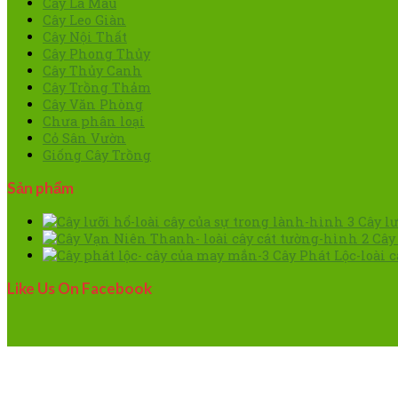
Cây Lá Màu
Cây Leo Giàn
Cây Nội Thất
Cây Phong Thủy
Cây Thủy Canh
Cây Trồng Thảm
Cây Văn Phòng
Chưa phân loại
Cỏ Sân Vườn
Giống Cây Trồng
Sản phẩm
Cây lư
Cây
Cây Phát Lộc-loài 
Like Us On Facebook