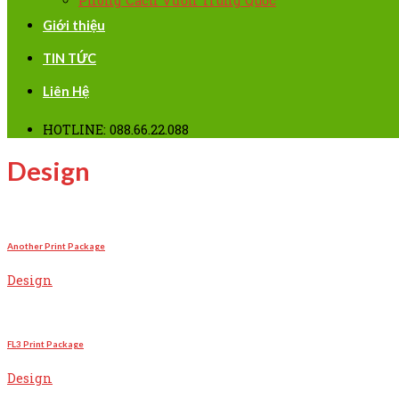
Phong Cách Vườn Trung Quốc
Giới thiệu
TIN TỨC
Liên Hệ
HOTLINE: 088.66.22.088
Design
Another Print Package
Design
FL3 Print Package
Design