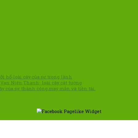
ỡi hổ-loài cây của sự trong lành
 Vạn Niên Thanh- loài cây cát tường
cây của sự thành công,may mắn và tiền tài.