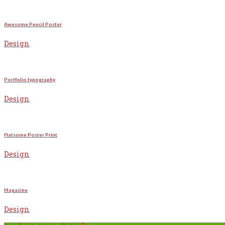
Awesome Pencil Poster
Design
Portfolio typography
Design
Flatsome Poster Print
Design
Magazine
Design