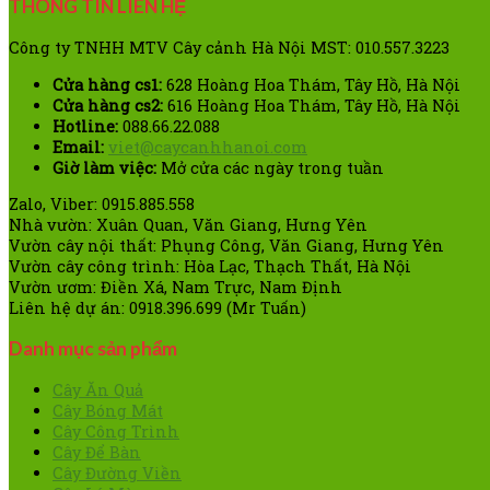
THÔNG TIN LIÊN HỆ
Công ty TNHH MTV Cây cảnh Hà Nội MST: 010.557.3223
Cửa hàng cs1:
628 Hoàng Hoa Thám, Tây Hồ, Hà Nội
Cửa hàng cs2:
616 Hoàng Hoa Thám, Tây Hồ, Hà Nội
Hotline:
088.66.22.088
Email:
viet@caycanhhanoi.com
Giờ làm việc:
Mở cửa các ngày trong tuần
Zalo, Viber: 0915.885.558
Nhà vườn: Xuân Quan, Văn Giang, Hưng Yên
Vườn cây nội thất: Phụng Công, Văn Giang, Hưng Yên
Vườn cây công trình: Hòa Lạc, Thạch Thất, Hà Nội
Vườn ươm: Điền Xá, Nam Trực, Nam Định
Liên hệ dự án: 0918.396.699 (Mr Tuấn)
Danh mục sản phẩm
Cây Ăn Quả
Cây Bóng Mát
Cây Công Trình
Cây Để Bàn
Cây Đường Viền