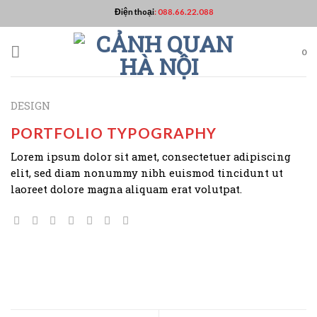
Skip
Điện thoại
:
088.66.22.088
to
content
0
DESIGN
PORTFOLIO TYPOGRAPHY
Lorem ipsum dolor sit amet, consectetuer adipiscing
elit, sed diam nonummy nibh euismod tincidunt ut
laoreet dolore magna aliquam erat volutpat.