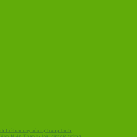
ỡi hổ-loài cây của sự trong lành
 Vạn Niên Thanh- loài cây cát tường