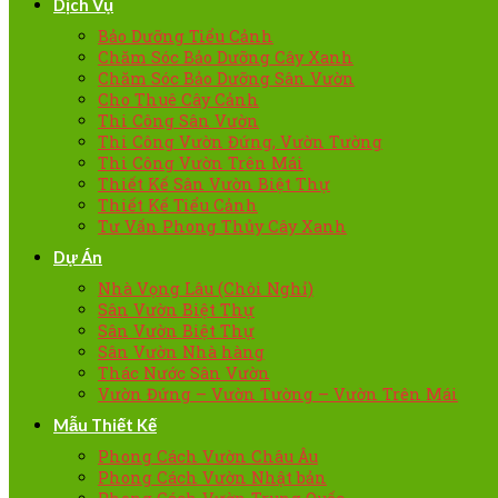
Dịch Vụ
Bảo Dưỡng Tiểu Cảnh
Chăm Sóc Bảo Dưỡng Cây Xanh
Chăm Sóc Bảo Dưỡng Sân Vườn
Cho Thuê Cây Cảnh
Thi Công Sân Vườn
Thi Công Vườn Đứng, Vườn Tường
Thi Công Vườn Trên Mái
Thiết Kế Sân Vườn Biệt Thự
Thiết Kế Tiểu Cảnh
Tư Vấn Phong Thủy Cây Xanh
Dự Án
Nhà Vọng Lâu (Chòi Nghỉ)
Sân Vườn Biệt Thự
Sân Vườn Biệt Thự
Sân Vườn Nhà hàng
Thác Nước Sân Vườn
Vườn Đứng – Vườn Tường – Vườn Trên Mái
Mẫu Thiết Kế
Phong Cách Vườn Châu Âu
Phong Cách Vườn Nhật bản