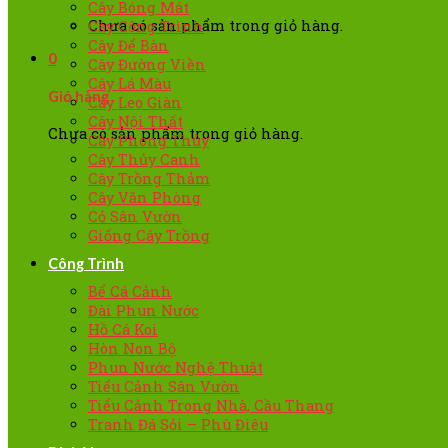
Cây Bóng Mát
Chưa có sản phẩm trong giỏ hàng.
Cây Công Trình
Cây Để Bàn
0
Cây Đường Viền
Cây Lá Màu
Giỏ hàng
Cây Leo Giàn
Cây Nội Thất
Chưa có sản phẩm trong giỏ hàng.
Cây Phong Thủy
Cây Thủy Canh
Cây Trồng Thảm
Cây Văn Phòng
Cỏ Sân Vườn
Giống Cây Trồng
Công Trình
Bể Cá Cảnh
Đài Phun Nước
Hồ Cá Koi
Hòn Non Bộ
Phun Nước Nghệ Thuật
Tiểu Cảnh Sân Vườn
Tiểu Cảnh Trong Nhà, Cầu Thang
Tranh Đá Sỏi – Phù Điêu