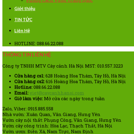
Phong Cách Vườn Trung Quốc
Giới thiệu
TIN TỨC
Liên Hệ
HOTLINE: 088.66.22.088
THÔNG TIN LIÊN HỆ
Công ty TNHH MTV Cây cảnh Hà Nội MST: 010.557.3223
Cửa hàng cs1:
628 Hoàng Hoa Thám, Tây Hồ, Hà Nội
Cửa hàng cs2:
616 Hoàng Hoa Thám, Tây Hồ, Hà Nội
Hotline:
088.66.22.088
Email:
viet@caycanhhanoi.com
Giờ làm việc:
Mở cửa các ngày trong tuần
Zalo, Viber: 0915.885.558
Nhà vườn: Xuân Quan, Văn Giang, Hưng Yên
Vườn cây nội thất: Phụng Công, Văn Giang, Hưng Yên
Vườn cây công trình: Hòa Lạc, Thạch Thất, Hà Nội
Vườn ươm: Điền Xá, Nam Trực, Nam Định