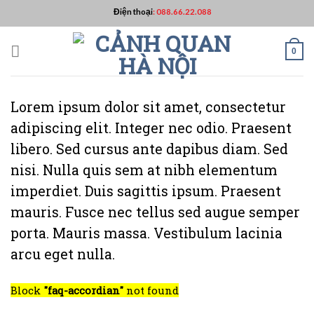
Skip
Điện thoại
:
088.66.22.088
to
content
0
Lorem ipsum dolor sit amet, consectetur
adipiscing elit. Integer nec odio. Praesent
libero. Sed cursus ante dapibus diam. Sed
nisi. Nulla quis sem at nibh elementum
imperdiet. Duis sagittis ipsum. Praesent
mauris. Fusce nec tellus sed augue semper
porta. Mauris massa. Vestibulum lacinia
arcu eget nulla.
Block
"faq-accordian"
not found