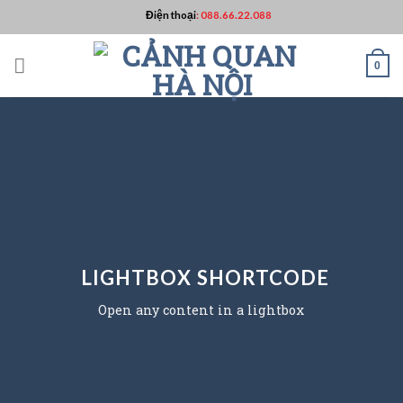
Skip
Điện thoại
:
088.66.22.088
to
content
0
LIGHTBOX SHORTCODE
Open any content in a lightbox