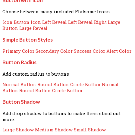
Button with icon
Choose between many included Flatsome Icons.
Icon Button
Icon Left
Reveal Left
Reveal Right
Large
Button
Large Reveal
Simple Button Styles
Primary Color
Secondary Color
Success Color
Alert Color
Button Radius
Add custom radius to buttons
Normal Button
Round Button
Circle Button
Normal
Button
Round Button
Circle Button
Button Shadow
Add drop shadow to buttons to make them stand out
more.
Large Shadow
Medium Shadow
Small Shadow