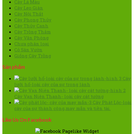
Cây Lá Màu
Cây Leo Giàn
Cây Nội Thất
Cây Phong Thủy
Cây Thủy Canh
Cây Trồng Thảm
Cây Văn Phòng
Chưa phân loại
Cỏ Sân Vườn
Giống Cây Trồng
Sản phẩm
Cây
lưỡi hổ-loài cây của sự trong lành
Cây Vạn Niên Thanh- loài cây cát tường
Cây Phát Lộc-loài
cây của sự thành công,may mắn và tiền tài.
Like Us On Facebook