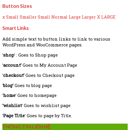
Button Sizes
x Small
Smaller
Small
Normal
Large
Larger
X LARGE
Smart Links
Add simple text to button links to link to various
WordPress and WooCommerce pages.
‘
shop
‘ : Goes to Shop page
‘
account’
Goes to My Account Page
‘
checkout’
Goes to Checkout page
‘
blog’
Goes to blog page
‘
home
‘ Goes to homepage
‘wishlist
‘ Goes to wishlist page
‘
Page Title
‘ Goes to page by Title.
THÔNG TIN LIÊN HỆ