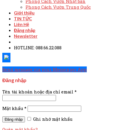
Phong Cách Vườn Nhật bản
Phong Cách Vườn Trung Quốc
Giới thiệu
TIN TỨC
Liên Hệ
Đăng nhập
Newsletter
HOTLINE: 088.66.22.088
Send message via your Messenger App
Đăng nhập
Tên tài khoản hoặc địa chỉ email
*
Mật khẩu
*
Ghi nhớ mật khẩu
Quên mật khẩu?