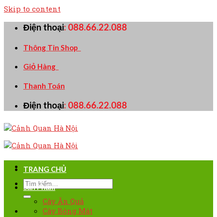
Skip to content
Điện thoại
:
088.66.22.088
Thông Tin Shop
Giỏ Hàng
Thanh Toán
Điện thoại
:
088.66.22.088
TRANG CHỦ
Sản Phẩm
Cây Ăn Quả
Cây Bóng Mát