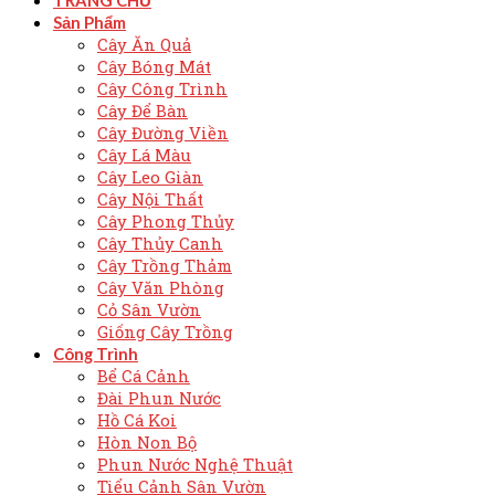
TRANG CHỦ
Sản Phẩm
Cây Ăn Quả
Cây Bóng Mát
Cây Công Trình
Cây Để Bàn
Cây Đường Viền
Cây Lá Màu
Cây Leo Giàn
Cây Nội Thất
Cây Phong Thủy
Cây Thủy Canh
Cây Trồng Thảm
Cây Văn Phòng
Cỏ Sân Vườn
Giống Cây Trồng
Công Trình
Bể Cá Cảnh
Đài Phun Nước
Hồ Cá Koi
Hòn Non Bộ
Phun Nước Nghệ Thuật
Tiểu Cảnh Sân Vườn