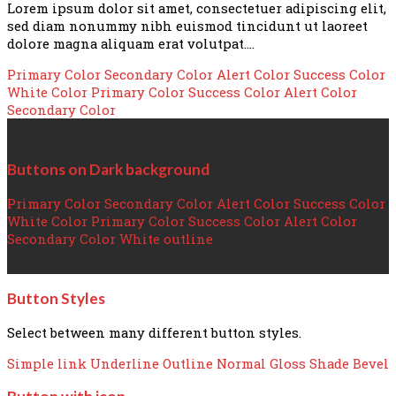
Lorem ipsum dolor sit amet, consectetuer adipiscing elit,
sed diam nonummy nibh euismod tincidunt ut laoreet
dolore magna aliquam erat volutpat….
Primary Color
Secondary Color
Alert Color
Success Color
White Color
Primary Color
Success Color
Alert Color
Secondary Color
Buttons on Dark background
Primary Color
Secondary Color
Alert Color
Success Color
White Color
Primary Color
Success Color
Alert Color
Secondary Color
White outline
Button Styles
Select between many different button styles.
Simple link
Underline
Outline
Normal
Gloss
Shade
Bevel