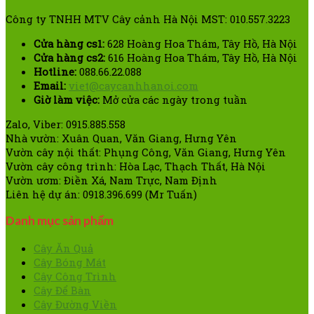
Công ty TNHH MTV Cây cảnh Hà Nội MST: 010.557.3223
Cửa hàng cs1:
628 Hoàng Hoa Thám, Tây Hồ, Hà Nội
Cửa hàng cs2:
616 Hoàng Hoa Thám, Tây Hồ, Hà Nội
Hotline:
088.66.22.088
Email:
viet@caycanhhanoi.com
Giờ làm việc:
Mở cửa các ngày trong tuần
Zalo, Viber: 0915.885.558
Nhà vườn: Xuân Quan, Văn Giang, Hưng Yên
Vườn cây nội thất: Phụng Công, Văn Giang, Hưng Yên
Vườn cây công trình: Hòa Lạc, Thạch Thất, Hà Nội
Vườn ươm: Điền Xá, Nam Trực, Nam Định
Liên hệ dự án: 0918.396.699 (Mr Tuấn)
Danh mục sản phẩm
Cây Ăn Quả
Cây Bóng Mát
Cây Công Trình
Cây Để Bàn
Cây Đường Viền