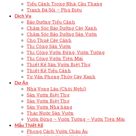
Tiểu Cảnh Trong Nhà, Cầu Thang
Tranh Đá Sỏi – Phù Điêu
Dịch Vụ
Bảo Dưỡng Tiểu Cảnh
Chăm Sóc Bảo Dưỡng Cây Xanh
Chăm Sóc Bảo Dưỡng Sân Vườn
Cho Thuê Cây Cảnh
Thi Công Sân Vườn
Thi Công Vườn Đứng, Vườn Tường
Thi Công Vườn Trên Mái
Thiết Kế Sân Vườn Biệt Thự
Thiết Kế Tiểu Cảnh
Tư Vấn Phong Thủy Cây Xanh
Dự Án
Nhà Vọng Lâu (Chòi Nghỉ)
Sân Vườn Biệt Thự
Sân Vườn Biệt Thự
Sân Vườn Nhà hàng
Thác Nước Sân Vườn
Vườn Đứng – Vườn Tường – Vườn Trên Mái
Mẫu Thiết Kế
Phong Cách Vườn Châu Âu