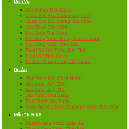
Dịch Vụ
Bảo Dưỡng Tiểu Cảnh
Chăm Sóc Bảo Dưỡng Cây Xanh
Chăm Sóc Bảo Dưỡng Sân Vườn
Cho Thuê Cây Cảnh
Thi Công Sân Vườn
Thi Công Vườn Đứng, Vườn Tường
Thi Công Vườn Trên Mái
Thiết Kế Sân Vườn Biệt Thự
Thiết Kế Tiểu Cảnh
Tư Vấn Phong Thủy Cây Xanh
Dự Án
Nhà Vọng Lâu (Chòi Nghỉ)
Sân Vườn Biệt Thự
Sân Vườn Biệt Thự
Sân Vườn Nhà hàng
Thác Nước Sân Vườn
Vườn Đứng – Vườn Tường – Vườn Trên Mái
Mẫu Thiết Kế
Phong Cách Vườn Châu Âu
Phong Cách Vườn Nhật bản