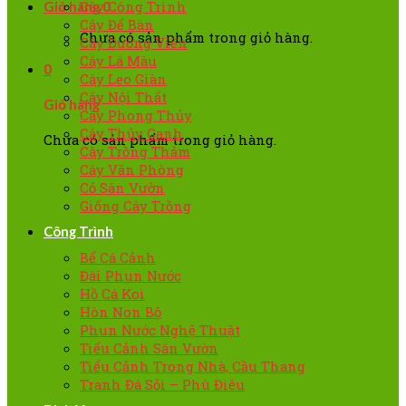
Cây Công Trình
Giỏ hàng
0
Cây Để Bàn
Chưa có sản phẩm trong giỏ hàng.
Cây Đường Viền
Cây Lá Màu
0
Cây Leo Giàn
Cây Nội Thất
Giỏ hàng
Cây Phong Thủy
Cây Thủy Canh
Chưa có sản phẩm trong giỏ hàng.
Cây Trồng Thảm
Cây Văn Phòng
Cỏ Sân Vườn
Giống Cây Trồng
Công Trình
Bể Cá Cảnh
Đài Phun Nước
Hồ Cá Koi
Hòn Non Bộ
Phun Nước Nghệ Thuật
Tiểu Cảnh Sân Vườn
Tiểu Cảnh Trong Nhà, Cầu Thang
Tranh Đá Sỏi – Phù Điêu