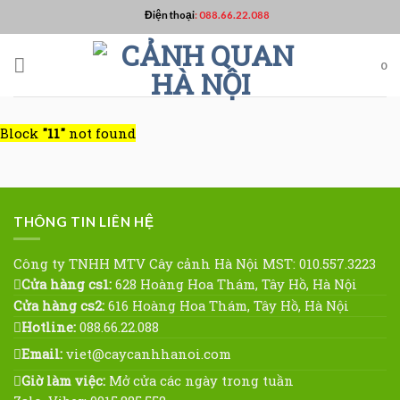
Skip
Điện thoại
:
088.66.22.088
to
content
0
Block
"11"
not found
THÔNG TIN LIÊN HỆ
Công ty TNHH MTV Cây cảnh Hà Nội MST: 010.557.3223
Cửa hàng cs1:
628 Hoàng Hoa Thám, Tây Hồ, Hà Nội
Cửa hàng cs2:
616 Hoàng Hoa Thám, Tây Hồ, Hà Nội
Hotline:
088.66.22.088
Email:
viet@caycanhhanoi.com
Giờ làm việc:
Mở cửa các ngày trong tuần